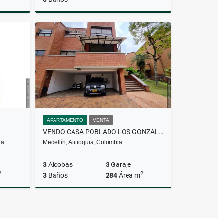
Venta
Venta
.000.000
$2.670.000.000
APARTAMENTO
VENTA
VENDO CASA POBLADO LOS GONZALEZ 4 ALCOBAS 4 BAÑOS AMPLIO JARDIN
ia
Medellín, Antioquia, Colombia
3
Alcobas
3
Garaje
2
2
3
Baños
284
Área m
Venta
Venta
.000.000
$1.650.000.000