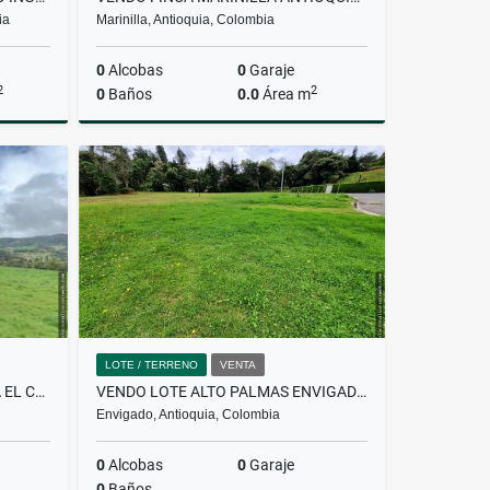
ia
Marinilla, Antioquia, Colombia
0
Alcobas
0
Garaje
2
2
0
Baños
0.0
Área m
Venta
Venta
.000.000
$4.200.000.000
LOTE / TERRENO
VENTA
VENDO LOTE EN LA CALERA VIA EL CODITO
VENDO LOTE ALTO PALMAS ENVIGADO VDA LA ESPERANZA PLANO EN PARCELACION
Envigado, Antioquia, Colombia
0
Alcobas
0
Garaje
0
Baños