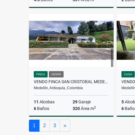
Venta
$3.300.000.000
FINCA
VENTA
CASA
VENDO FINCA SAN CRISTOBAL MEDELLIN CASA DE 11 ALCOBAS Y 6 BAÑOS
Medellín, Antioquia, Colombia
Medellín
11
Alcobas
29
Garaje
5
Alco
2
6
Baños
320
Área m
6
Baño
Venta
Siguiente
1
2
3
»
$2.400.000.000