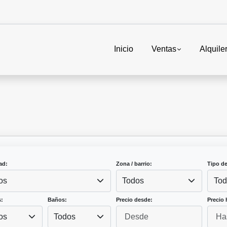
Inicio
Ventas
Alquile
ad:
Zona / barrio:
Tipo d
os
Todos
Tod
:
Baños:
Precio desde:
Precio 
os
Todos