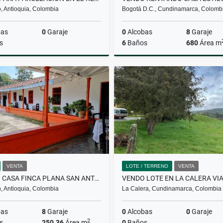
o, Antioquia, Colombia
Bogotá D.C., Cundinamarca, Colomb
bas
0
Garaje
0
Alcobas
8
Garaje
s
6
Baños
680
Área m
Venta
$25.000.000.000
$5.000
VENTA
LOTE / TERRENO
VENTA
VENDO CASA FINCA PLANA SAN ANTONIO DE PRADO MEDELLIN
, Antioquia, Colombia
La Calera, Cundinamarca, Colombia
bas
8
Garaje
0
Alcobas
0
Garaje
2
s
250.36
Área m
0
Baños