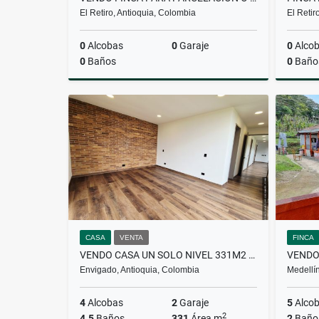
El Retiro, Antioquia, Colombia
El Retir
0
Alcobas
0
Garaje
0
Alco
0
Baños
0
Baño
Venta
$25.000.000.000
CASA
VENTA
FINCA
VENDO CASA UN SOLO NIVEL 331M2 3 ALCOBAS + SERVICIO ALTO DE PALMAS
Envigado, Antioquia, Colombia
Medellín
4
Alcobas
2
Garaje
5
Alco
2
4.5
Baños
331
Área m
2
Baño