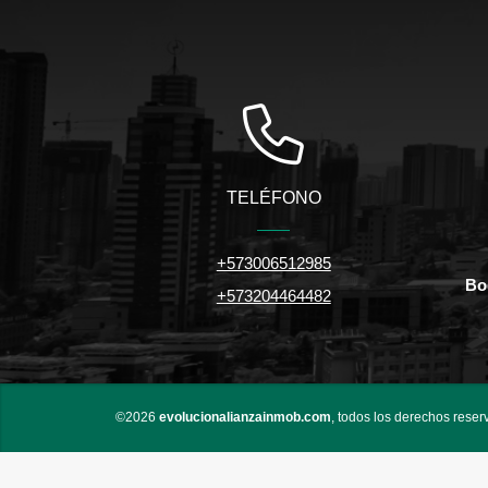
TELÉFONO
+573006512985
Bo
+573204464482
©2026
evolucionalianzainmob.com
, todos los derechos reser