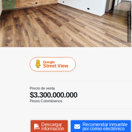
Google
Street View
Precio de venta
$3.300.000.000
Pesos Colombianos
Descargar
Recomendar inmueble
información
por correo electrónico