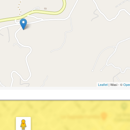
Leaflet
| Wasi - ©
Ope