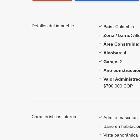
Detalles del inmueble :
País:
Colombia
Zona / barrio:
Alt
Área Construida:
Alcobas:
4
Garaje:
2
Año construcció
Valor Administra
$700.000 COP
Características interna :
Admite mascotas
Baño en habitación
Vista panorámica