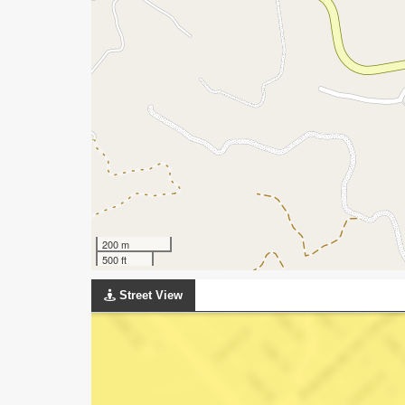
200 m
500 ft
Street View