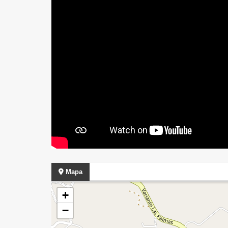
Mapa
+
−