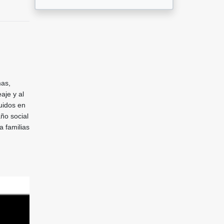
mas,
aje y al
uidos en
ño social
a familias