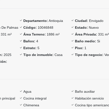
Departamento:
Antioquia
Ciudad:
Envigado
o De Palmas
Código:
10046848
Estado:
Nuevo
331 m²
Área Terreno:
1886 m²
Área Privada:
331 m
Baños:
4
Baño medio:
Si
Estrato:
5
Piso:
1
n:
2025
Tipo de inmueble:
Casa
Tipo de negocio:
Ve
ción:
Agua
Baño auxiliar
 principal
Cocina integral
Habitación servicio
Chimenea
Cocina tipo american