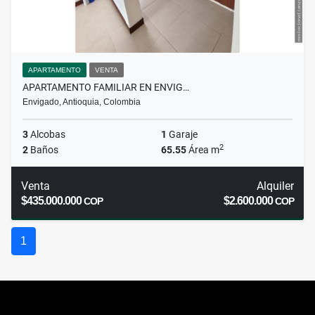
APARTAMENTO
VENTA
APARTAMENTO FAMILIAR EN ENVIG…
Envigado, Antioquia, Colombia
3
Alcobas
1
Garaje
2
2
Baños
65.55
Área m
Venta
Alquiler
$435.000.000
$2.600.000
COP
COP
1