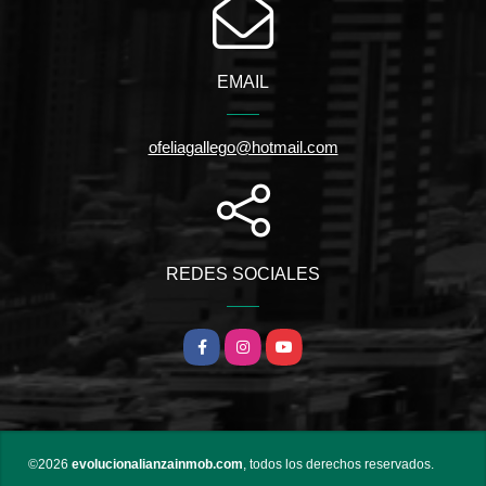
EMAIL
ofeliagallego@hotmail.com
REDES SOCIALES
Facebook
Instagram
YouTube
©2026
evolucionalianzainmob.com
, todos los derechos reservados.