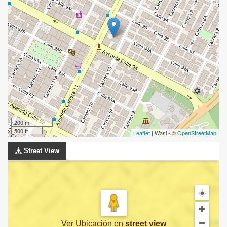
200 m
500 ft
Leaflet
| Wasi - ©
OpenStreetMap
Street View
Ver Ubicación
en
street view