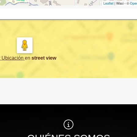
Leaflet
| Wasi - ©
Ope
r Ubicación
en
street view