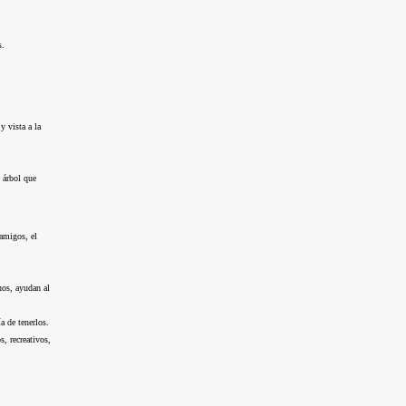
s.
 vista a la 
 árbol que 
amigos, el 
os, ayudan al 
a de tenerlos.
, recreativos, 