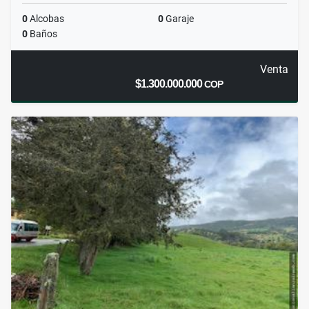
0
Alcobas
0
Garaje
0
Baños
Venta
$1.300.000.000
COP