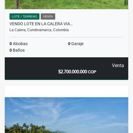
LOTE / TERRENO
VENTA
VENDO LOTE EN LA CALERA VIA…
La Calera, Cundinamarca, Colombia
0
Alcobas
0
Garaje
0
Baños
Venta
$2.700.000.000
COP