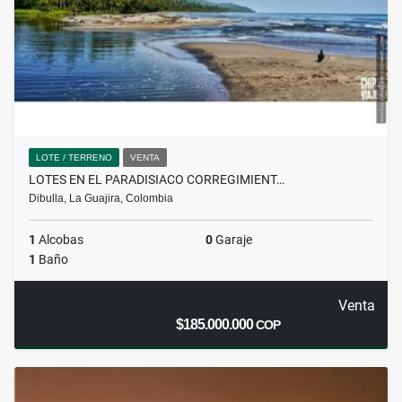
LOTE / TERRENO
VENTA
LOTES EN EL PARADISIACO CORREGIMIENT…
Dibulla, La Guajira, Colombia
1
Alcobas
0
Garaje
1
Baño
Venta
$185.000.000
COP