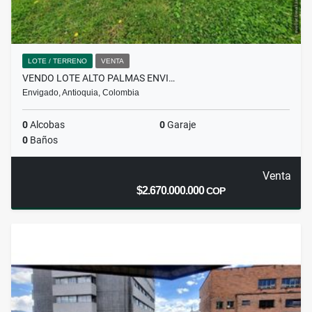
LOTE / TERRENO
VENTA
VENDO LOTE ALTO PALMAS ENVI…
Envigado, Antioquia, Colombia
0
Alcobas
0
Garaje
0
Baños
Venta
$2.670.000.000
COP