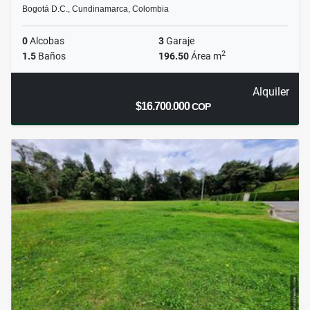
Bogotá D.C., Cundinamarca, Colombia
0
Alcobas
3
Garaje
2
1.5
Baños
196.50
Área m
Alquiler
$16.700.000
COP