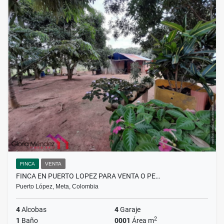
FINCA
VENTA
FINCA EN PUERTO LOPEZ PARA VENTA O PE…
Puerto López, Meta, Colombia
4
Alcobas
4
Garaje
2
1
Baño
0001
Área m