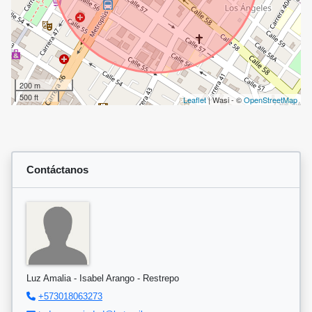
200 m
500 ft
Leaflet
| Wasi - ©
OpenStreetMap
Contáctanos
Luz Amalia - Isabel Arango - Restrepo
+573018063273