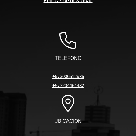
Políticas de privacidad
TELÉFONO
+573006512985
+573204464482
UBICACIÓN