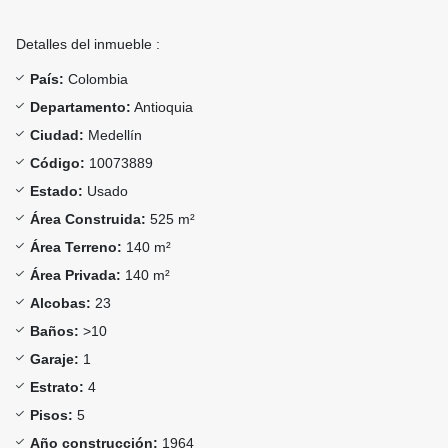
Detalles del inmueble :
País:
Colombia
Departamento:
Antioquia
Ciudad:
Medellín
Código:
10073889
Estado:
Usado
Área Construida:
525 m²
Área Terreno:
140 m²
Área Privada:
140 m²
Alcobas:
23
Baños:
>10
Garaje:
1
Estrato:
4
Pisos:
5
Año construcción:
1964