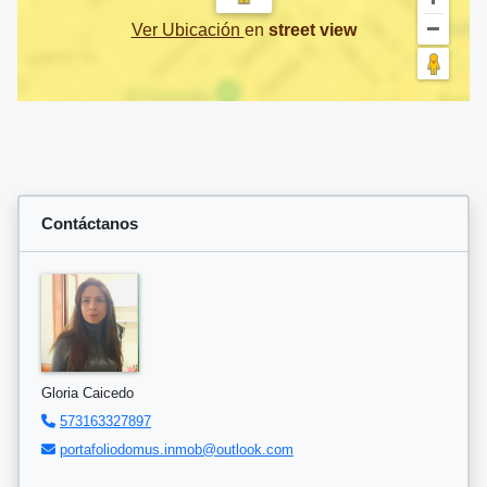
Ver Ubicación
en
street view
Contáctanos
Gloria Caicedo
573163327897
portafoliodomus.inmob@outlook.com