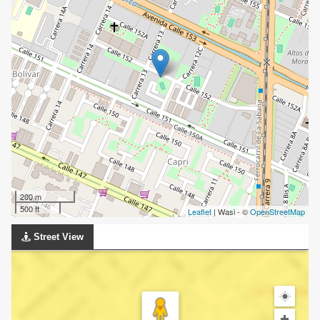
200 m
500 ft
Leaflet
| Wasi - ©
OpenStreetMap
Street View