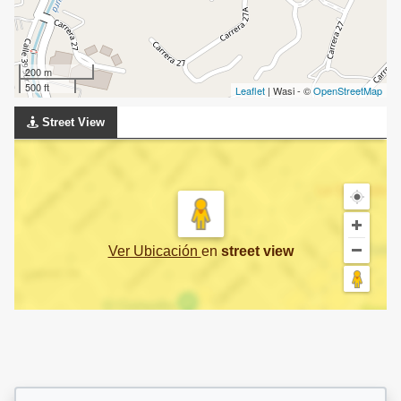
200 m
500 ft
Leaflet
| Wasi - ©
OpenStreetMap
Street View
Ver Ubicación
en
street view