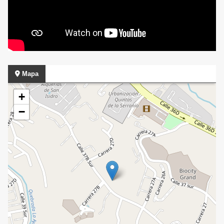
Mapa
+
−