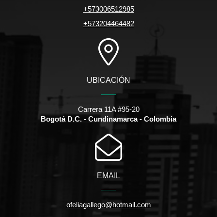
+573006512985
+573204464482
UBICACIÓN
Carrera 11A #95-20
Bogotá D.C. - Cundinamarca - Colombia
EMAIL
ofeliagallego@hotmail.com