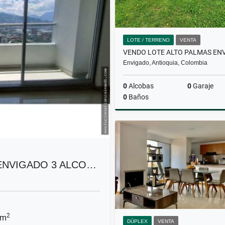
LOTE / TERRENO
VENTA
Envigado, Antioquia, Colombia
0
Alcobas
0
Garaje
0
Baños
$2.670.000.000
ENVIGADO 3 ALCO…
2
 m
DÚPLEX
VENTA