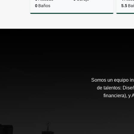
0
Baños
5.5
Ba
Venta
$1.365.000.000
Somos un equipo int
de talentos: Diseñ
financiera), y