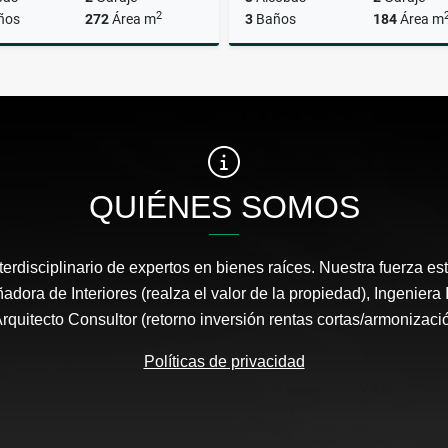
2
ños
272
Área m
3
Baños
184
Área m
Venta
A
$1.249.000.000
$8.500.000
QUIÉNES SOMOS
erdisciplinario de expertos en bienes raíces. Nuestra fuerza es
adora de Interiores (realza el valor de la propiedad), Ingeniera 
 Arquitecto Consultor (retorno inversión rentas cortas/armonizaci
Políticas de privacidad