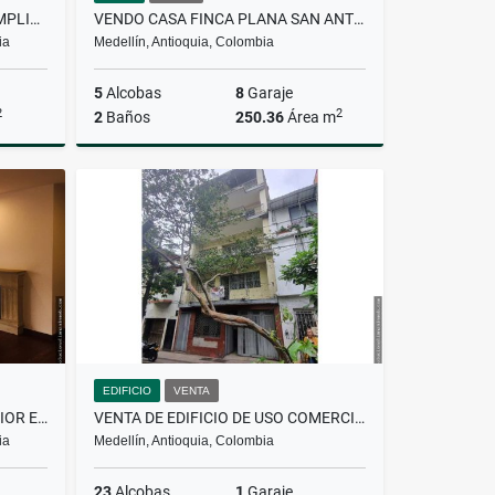
APARTAMENTO DUPLEX CON AMPLIA TERRAZA PRIVADA
VENDO CASA FINCA PLANA SAN ANTONIO DE PRADO MEDELLIN
ia
Medellín, Antioquia, Colombia
5
Alcobas
8
Garaje
2
2
2
Baños
250.36
Área m
Venta
Venta
$2.800.000.000
EDIFICIO
VENTA
APARTAMENTO CLASICO EXTERIOR EN LA CABRERA
VENTA DE EDIFICIO DE USO COMERCIAL Y/O RESIDENCIAL
ia
Medellín, Antioquia, Colombia
23
Alcobas
1
Garaje