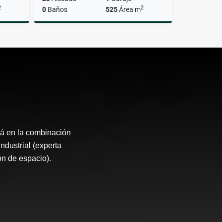
2
2
0
Baños
525
Área m
lquiler
Venta
$1.400.000.000
tá en la combinación
Industrial (experta
ón de espacio).