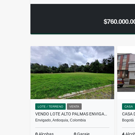
$760.000.0
LOTE / TERRENO
VENTA
CASA
VENDO LOTE ALTO PALMAS ENVIGADO VDA LA ESPERANZA PLANO EN PARCELACION
Envigado, Antioquia, Colombia
Bogotá 
0
Alcobas
0
Garaje
4
Alco