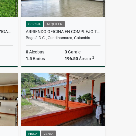
OFICINA
ALQUILER
VENDO LOTE ALTO PALMAS ENVIGADO VDA LA ESPERANZA PLANO EN PARCELACION
ARRIENDO OFICINA EN COMPLEJO TELEPORT BUSINESS PARK
Bogotá D.C., Cundinamarca, Colombia
0
Alcobas
3
Garaje
2
1.5
Baños
196.50
Área m
Venta
Alquiler
$16.700.000
FINCA
VENTA