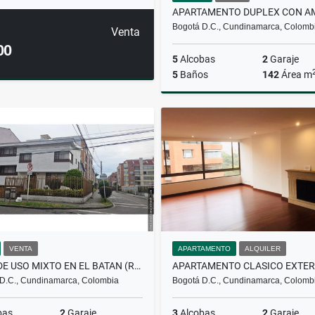
Bogotá D.C., Cundinamarca, Colomb
Venta
00
5
Alcobas
2
Garaje
5
Baños
142
Área m
$930.000.000
VENTA
APARTAMENTO
ALQUILER
CASA DE USO MIXTO EN EL BATAN (RESIDENCIAL, SERVICIOS EMPRESARIALES)
D.C., Cundinamarca, Colombia
Bogotá D.C., Cundinamarca, Colomb
bas
2
Garaje
3
Alcobas
2
Garaje