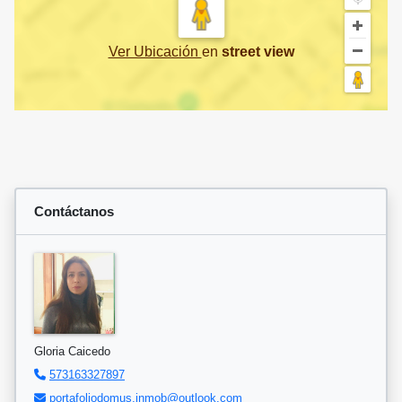
Ver Ubicación
en
street view
Contáctanos
Gloria Caicedo
573163327897
portafoliodomus.inmob@outlook.com