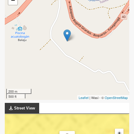
−
200 m
500 ft
Leaflet
| Wasi - ©
OpenStreetMap
Street View