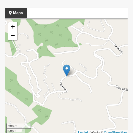
Mapa
+
−
200 m
500 ft
Leaflet
| Wasi - ©
OpenStreetMap