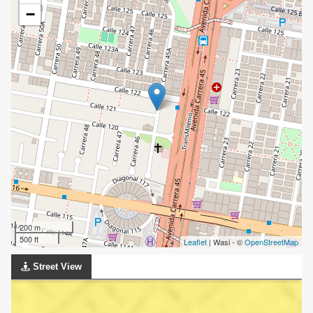
−
200 m
500 ft
Leaflet
| Wasi - ©
OpenStreetMap
Street View