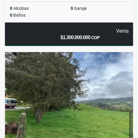
0
Alcobas
0
Garaje
0
Baños
Venta
$1.300.000.000
COP