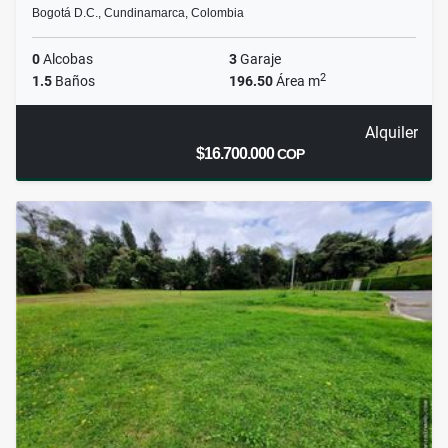
Bogotá D.C., Cundinamarca, Colombia
0
Alcobas
3
Garaje
2
1.5
Baños
196.50
Área m
Alquiler
$16.700.000
COP