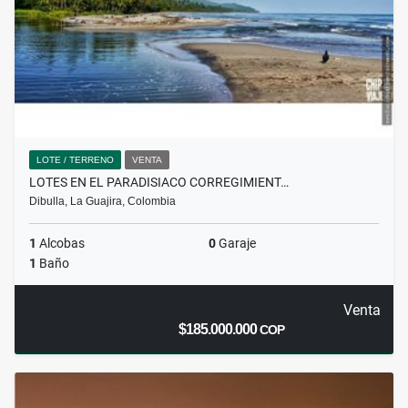
LOTE / TERRENO
VENTA
LOTES EN EL PARADISIACO CORREGIMIENT…
Dibulla, La Guajira, Colombia
1
Alcobas
0
Garaje
1
Baño
Venta
$185.000.000
COP