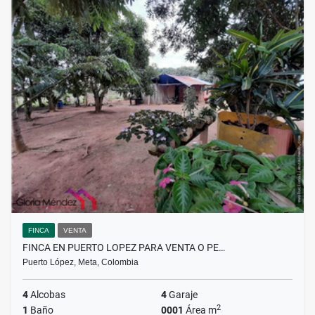
FINCA
VENTA
FINCA EN PUERTO LOPEZ PARA VENTA O PE…
Puerto López, Meta, Colombia
4
Alcobas
4
Garaje
2
1
Baño
0001
Área m