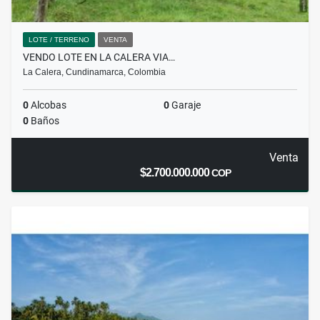
LOTE / TERRENO
VENTA
VENDO LOTE EN LA CALERA VIA…
La Calera, Cundinamarca, Colombia
0
Alcobas
0
Garaje
0
Baños
Venta
$2.700.000.000
COP