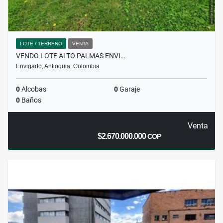
LOTE / TERRENO
VENTA
VENDO LOTE ALTO PALMAS ENVI…
Envigado, Antioquia, Colombia
0
Alcobas
0
Garaje
0
Baños
Venta
$2.670.000.000
COP