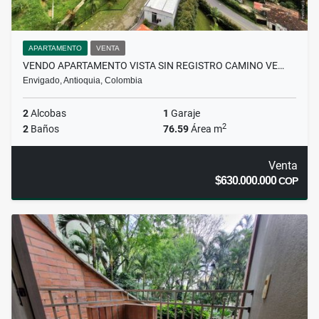
APARTAMENTO
VENTA
VENDO APARTAMENTO VISTA SIN REGISTRO CAMINO VE…
Envigado, Antioquia, Colombia
2
Alcobas
1
Garaje
2
2
Baños
76.59
Área m
Venta
$630.000.000
COP