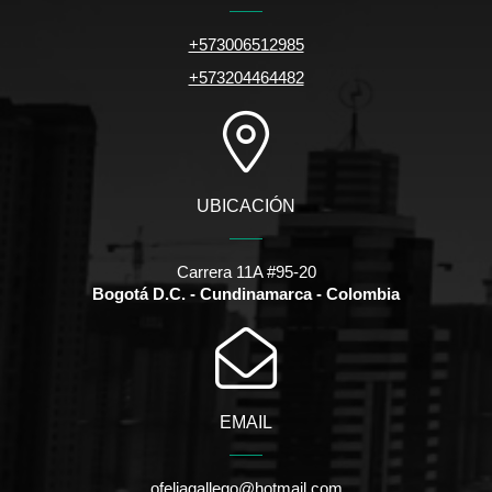
+573006512985
+573204464482
UBICACIÓN
Carrera 11A #95-20
Bogotá D.C. - Cundinamarca - Colombia
EMAIL
ofeliagallego@hotmail.com