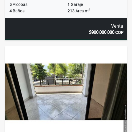
5
Alcobas
1
Garaje
2
4
Baños
213
Área m
Venta
$900.000.000
COP