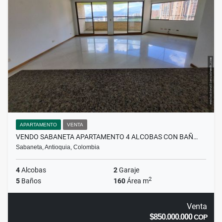
APARTAMENTO
VENTA
VENDO SABANETA APARTAMENTO 4 ALCOBAS CON BAÑ…
Sabaneta, Antioquia, Colombia
4
Alcobas
2
Garaje
2
5
Baños
160
Área m
Venta
$850.000.000
COP