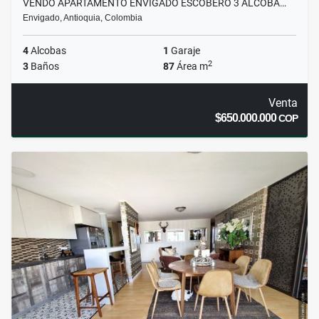
VENDO APARTAMENTO ENVIGADO ESCOBERO 3 ALCOBA…
Envigado, Antioquia, Colombia
4
Alcobas
1
Garaje
2
3
Baños
87
Área m
Venta
$650.000.000
COP